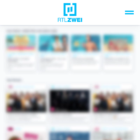
Unsere Top-Formate
TV-Programm
Sendungen A-Z
Musik & Events
Spiele