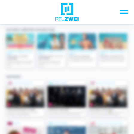
Unsere Top-Formate
TV-Programm
Sendungen A-Z
Musik & Events
Spiele