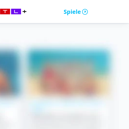
Spiele