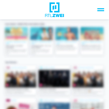
Unsere Top-Formate
TV-Programm
Sendungen A-Z
Musik & Events
Spiele