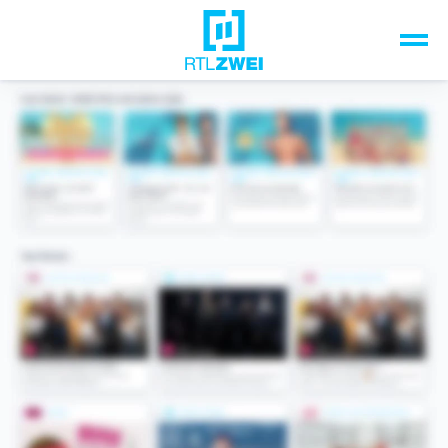
Unsere Top-Formate
TV-Programm
Sendungen A-Z
Musik & Events
Spiele