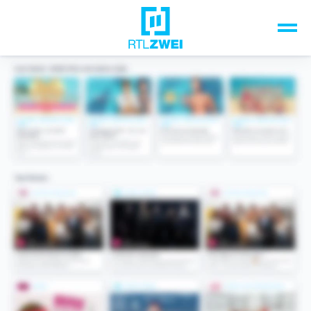
Unsere Top-Formate
TV-Programm
Sendungen A-Z
Musik & Events
Spiele