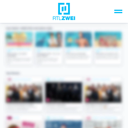
Unsere Top-Formate
TV-Programm
Sendungen A-Z
Musik & Events
Spiele