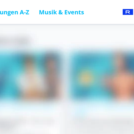
ungen A-Z
Musik & Events