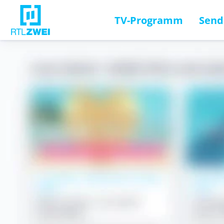
TV-Programm
Send