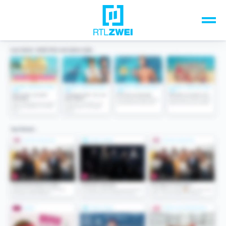
Unsere Top-Formate
TV-Programm
Sendungen A-Z
Musik & Events
Spiele