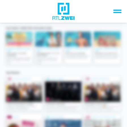
Unsere Top-Formate
TV-Programm
Sendungen A-Z
Musik & Events
Spiele