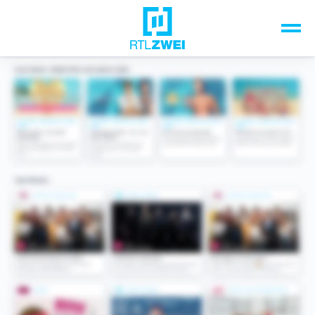
Unsere Top-Formate
TV-Programm
Sendungen A-Z
Musik & Events
Spiele