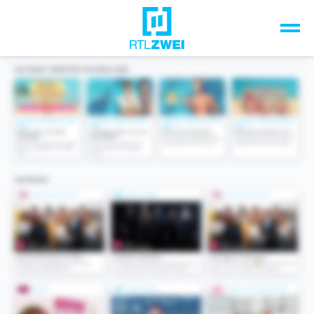
Unsere Top-Formate
TV-Programm
Sendungen A-Z
Musik & Events
Spiele