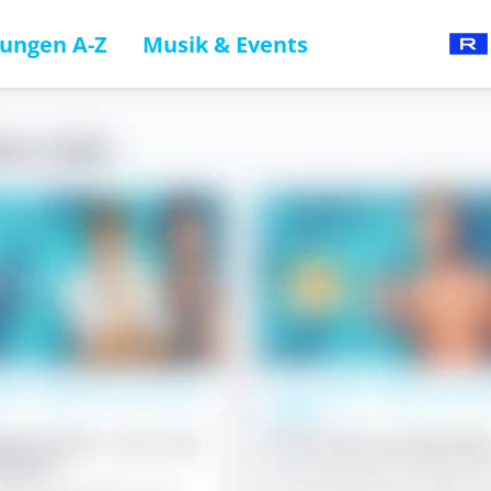
ungen A-Z
Musik & Events