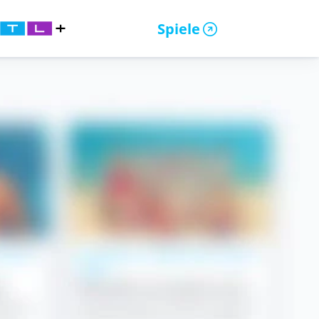
Spiele