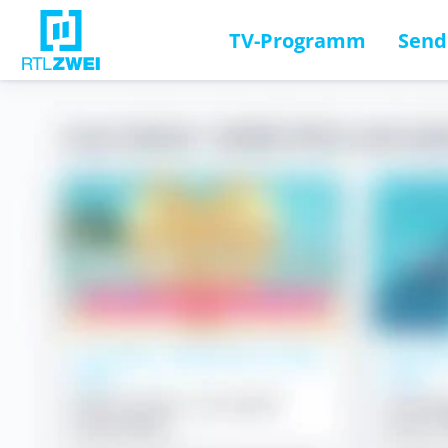
TV-Programm
Send