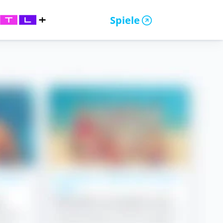
Spiele