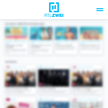
Unsere Top-Formate
TV-Programm
Sendungen A-Z
Musik & Events
Spiele