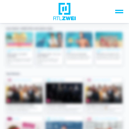
Unsere Top-Formate
TV-Programm
Sendungen A-Z
Musik & Events
Spiele