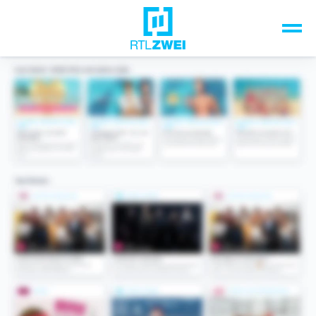
Unsere Top-Formate
TV-Programm
Sendungen A-Z
Musik & Events
Spiele