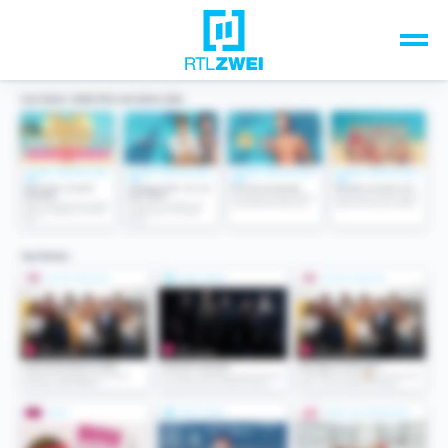
Unsere Top-Formate
TV-Programm
Sendungen A-Z
Musik & Events
Spiele