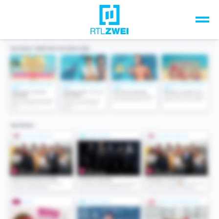
Unsere Top-Formate
TV-Programm
Sendungen A-Z
Musik & Events
Spiele