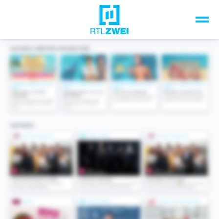
Unsere Top-Formate
TV-Programm
Sendungen A-Z
Musik & Events
Spiele