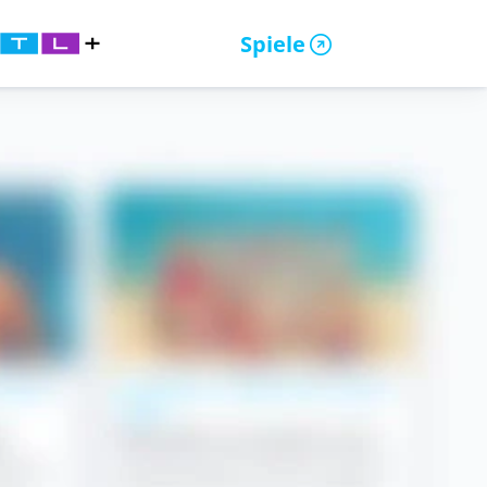
Spiele