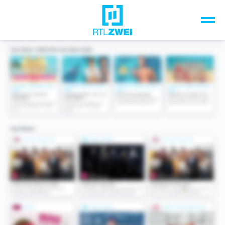
Unsere Top-Formate
TV-Programm
Sendungen A-Z
Musik & Events
Spiele