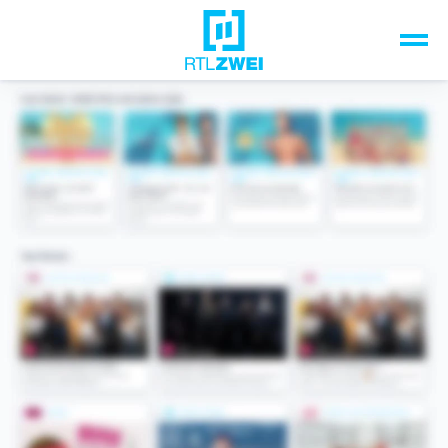
Unsere Top-Formate
TV-Programm
Sendungen A-Z
Musik & Events
Spiele