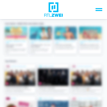
Unsere Top-Formate
TV-Programm
Sendungen A-Z
Musik & Events
Spiele