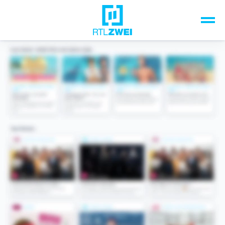
Unsere Top-Formate
TV-Programm
Sendungen A-Z
Musik & Events
Spiele