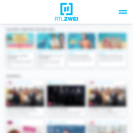
Unsere Top-Formate
TV-Programm
Sendungen A-Z
Musik & Events
Spiele