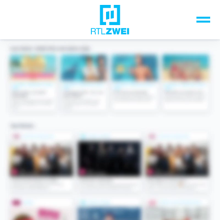
Unsere Top-Formate
TV-Programm
Sendungen A-Z
Musik & Events
Spiele