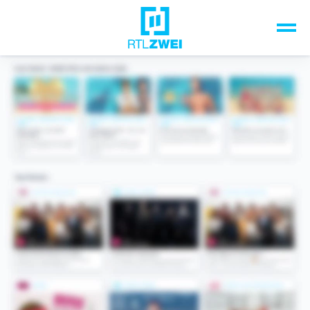
Unsere Top-Formate
TV-Programm
Sendungen A-Z
Musik & Events
Spiele