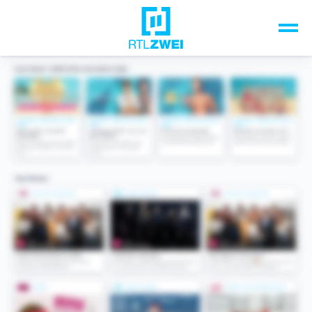
Unsere Top-Formate
TV-Programm
Sendungen A-Z
Musik & Events
Spiele