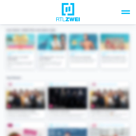
Unsere Top-Formate
TV-Programm
Sendungen A-Z
Musik & Events
Spiele