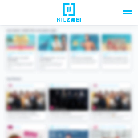
Unsere Top-Formate
TV-Programm
Sendungen A-Z
Musik & Events
Spiele