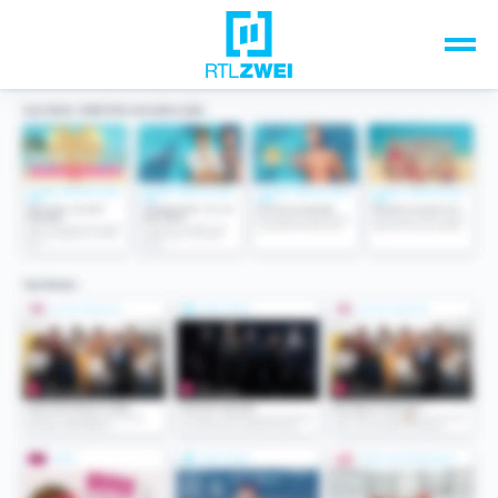
Unsere Top-Formate
TV-Programm
Sendungen A-Z
Musik & Events
Spiele