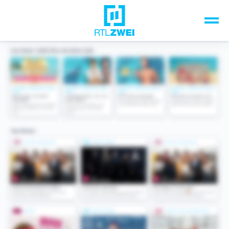
Unsere Top-Formate
TV-Programm
Sendungen A-Z
Musik & Events
Spiele