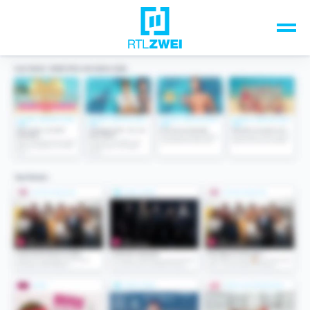
Unsere Top-Formate
TV-Programm
Sendungen A-Z
Musik & Events
Spiele