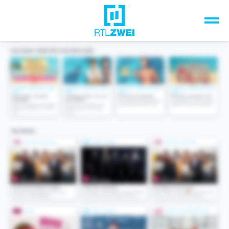
Unsere Top-Formate
TV-Programm
Sendungen A-Z
Musik & Events
Spiele