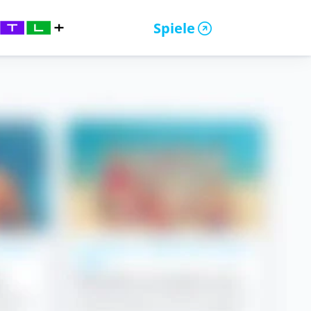
Spiele