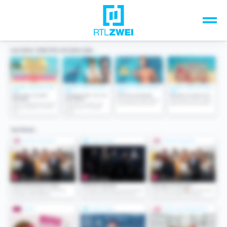
Unsere Top-Formate
TV-Programm
Sendungen A-Z
Musik & Events
Spiele