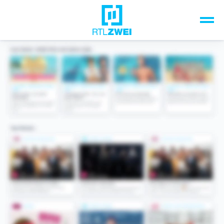
Unsere Top-Formate
TV-Programm
Sendungen A-Z
Musik & Events
Spiele