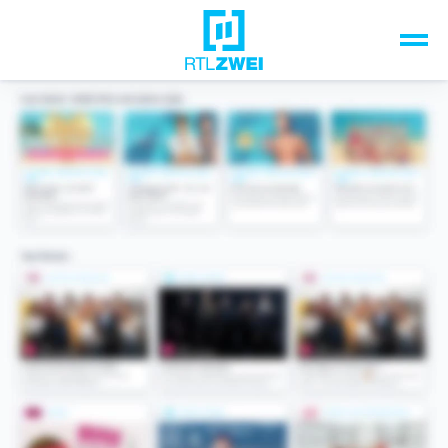
Unsere Top-Formate
TV-Programm
Sendungen A-Z
Musik & Events
Spiele