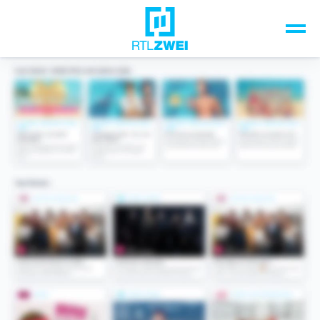
Unsere Top-Formate
TV-Programm
Sendungen A-Z
Musik & Events
Spiele