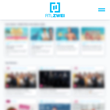
Unsere Top-Formate
TV-Programm
Sendungen A-Z
Musik & Events
Spiele