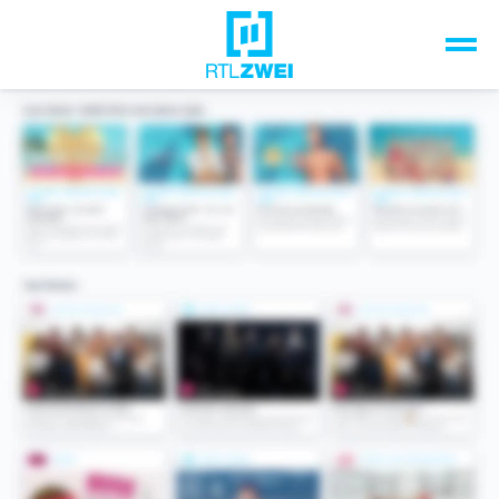
Unsere Top-Formate
TV-Programm
Sendungen A-Z
Musik & Events
Spiele