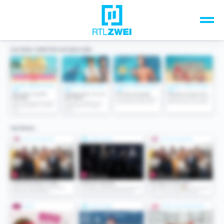
Unsere Top-Formate
TV-Programm
Sendungen A-Z
Musik & Events
Spiele