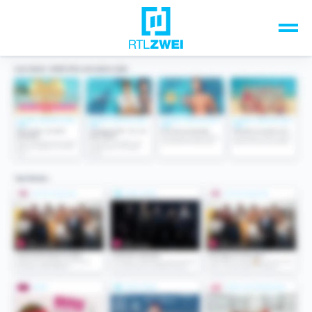
Unsere Top-Formate
TV-Programm
Sendungen A-Z
Musik & Events
Spiele