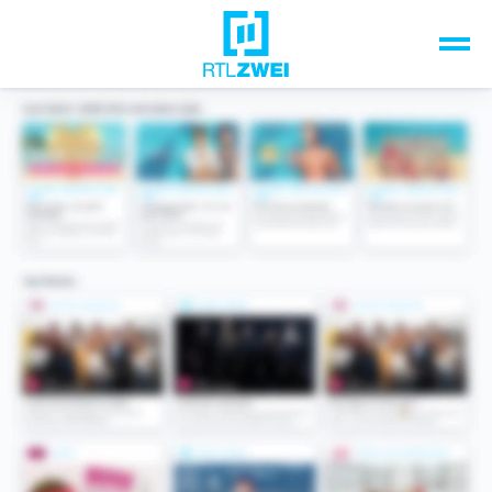
Unsere Top-Formate
TV-Programm
Sendungen A-Z
Musik & Events
Spiele