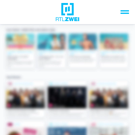
Unsere Top-Formate
TV-Programm
Sendungen A-Z
Musik & Events
Spiele