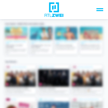
Unsere Top-Formate
TV-Programm
Sendungen A-Z
Musik & Events
Spiele