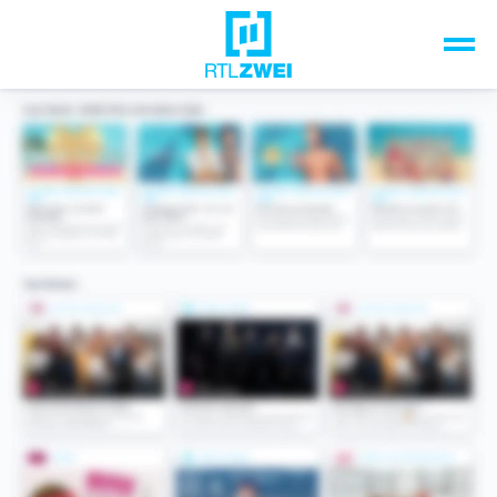
Unsere Top-Formate
TV-Programm
Sendungen A-Z
Musik & Events
Spiele