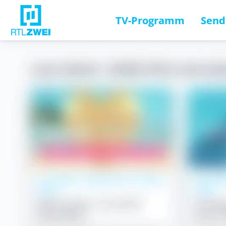
TV-Programm
Send