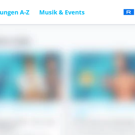
ungen A-Z
Musik & Events